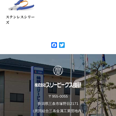
ステンレスシリー
ズ
F
T
a
w
c
i
e
t
b
t
o
e
o
r
k
〒955-0055
新潟県三条市塚野目2171
（共同組合三条金属工業団地内）