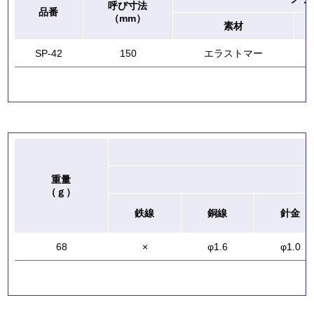
呼び寸法
品番
（mm）
素材
SP-42
150
エラストマー
重量
（ｇ）
鉄線
銅線
針金
68
×
φ1.6
φ1.0