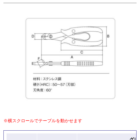
※横スクロールでテーブルを動かせます
グリ