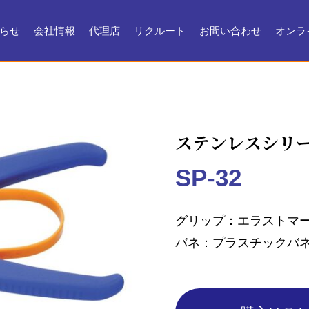
らせ
会社情報
代理店
リクルート
お問い合わせ
オンラ
会社情報
会社沿革
製品ができるまで
お問い合わせ
よくある質問
メンテナンス
証明書・製品資料
ステンレスシリ
SP-32
グリップ
エラストマ
バネ
プラスチックバ