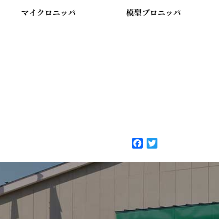
マイクロニッパ
模型プロニッパ
F
T
a
w
c
i
e
t
b
t
o
e
o
r
k