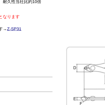
。耐久性当社比約10倍
となります
す→
Z-SP31