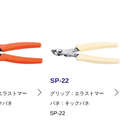
SP-42
SP
エラストマー
グリップ
エラストマー
グリ
クバネ
バネ
プラスチックバネ
バネ
SP-42
SP-