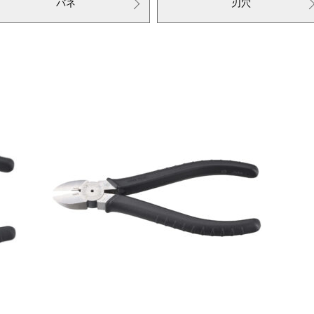
バネ
刃穴