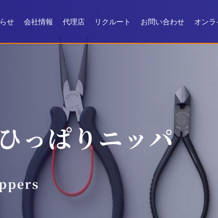
らせ
会社情報
代理店
リクルート
お問い合わせ
オンラ
会社情報
会社沿革
製品ができるまで
お問い合わせ
よくある質問
メンテナンス
証明書・製品資料
ひっぱりニッパ
ippers