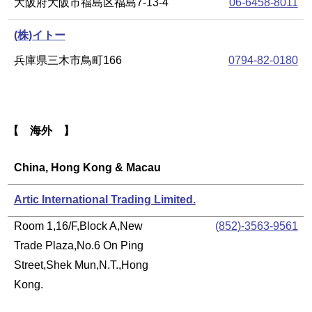
大阪府大阪市福島区福島7-13-4
06-6458-8011
(株)イトー
兵庫県三木市鳥町166
0794-82-0180
【 海外 】
China, Hong Kong & Macau
Artic International Trading Limited.
Room 1,16/F,Block A,New
(852)-3563-9561
Trade Plaza,No.6 On Ping
Street,Shek Mun,N.T.,Hong
Kong.