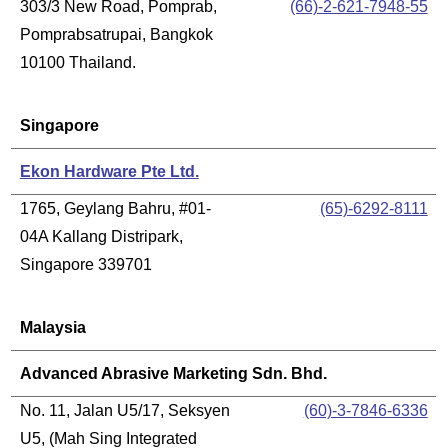
303/3 New Road, Pomprab,
(66)-2-621-7948-55
Pomprabsatrupai, Bangkok
10100 Thailand.
Singapore
Ekon Hardware Pte Ltd.
1765, Geylang Bahru, #01-
(65)-6292-8111
04A Kallang Distripark,
Singapore 339701
Malaysia
Advanced Abrasive Marketing Sdn. Bhd.
No. 11, Jalan U5/17, Seksyen
(60)-3-7846-6336
U5, (Mah Sing Integrated