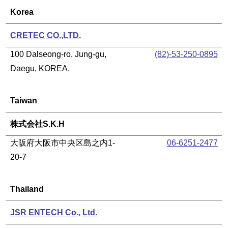
Korea
CRETEC CO.,LTD.
100 Dalseong-ro, Jung-gu,
(82)-53-250-0895
Daegu, KOREA.
Taiwan
株式会社S.K.H
大阪府大阪市中央区島之内1-
06-6251-2477
20-7
Thailand
JSR ENTECH Co., Ltd.