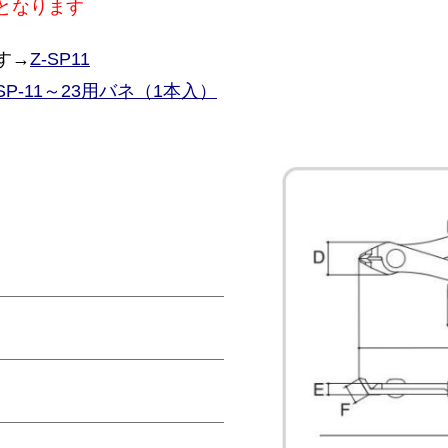
となります
す→
Z-SP11
SP-11～23用バネ（1本入）