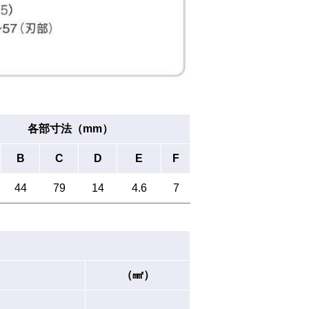
各部寸法（mm）
B
C
D
E
F
44
79
14
4.6
7
（㎟）