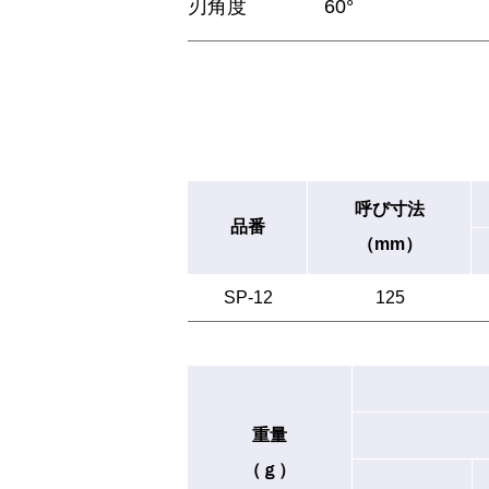
刃角度
60°
呼び寸法
品番
（mm）
SP-12
125
重量
（ｇ）