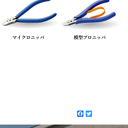
マイクロニッパ
模型プロニッパ
F
T
a
w
c
i