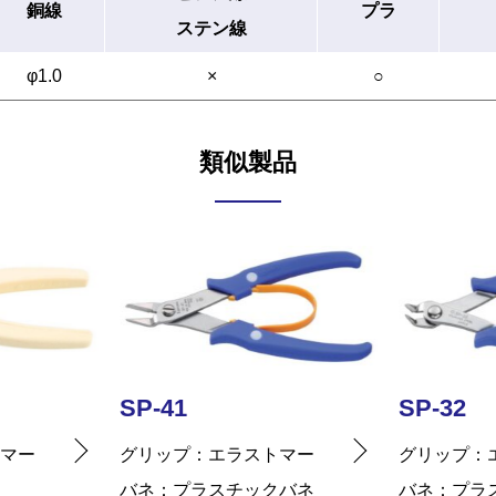
銅線
プラ
ステン線
φ1.0
×
○
類似製品
SP-32
SP-22
トマー
グリップ
エラストマー
グリップ
クバネ
バネ
プラスチックバネ
バネ
キッ