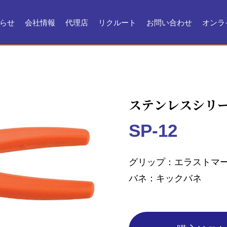
らせ
会社情報
代理店
リクルート
お問い合わせ
オンラ
会社情報
会社沿革
製品ができるまで
お問い合わせ
よくある質問
メンテナンス
証明書・製品資料
ステンレスシリ
SP-12
グリップ
エラストマ
バネ
キックバネ