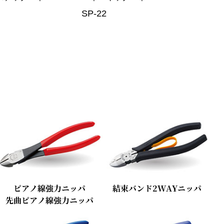
SP-42
SP-
ピアノ線強力ニッパ
結束バンド2WAYニッパ
先曲ピアノ線強力ニッパ