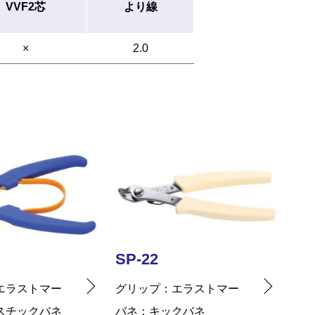
VVF2芯
より線
×
2.0
SP-42
SP
エラストマー
グリップ
エラストマー
グ
クバネ
バネ
プラスチックバネ
バ