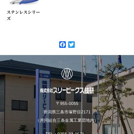
ステンレスシリー
ズ
F
T
a
w
c
i
e
t
b
t
o
e
o
r
k
〒955-0055
新潟県三条市塚野目2171
（共同組合三条金属工業団地内）