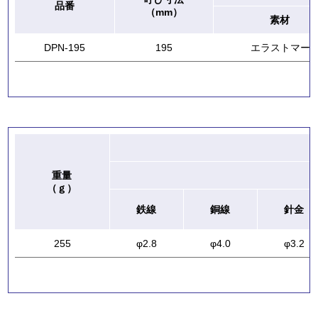
品番
（mm）
素材
DPN-195
195
エラストマー
重量
（ｇ）
鉄線
銅線
針金
255
φ2.8
φ4.0
φ3.2