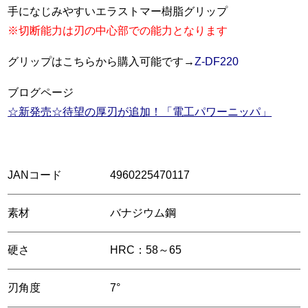
手になじみやすいエラストマー樹脂グリップ
※切断能力は刃の中心部での能力となります
グリップはこちらから購入可能です→
Z-DF22
0
ブログページ
☆新発売☆待望の厚刃が追加！「電工パワーニッパ」
JANコード
4960225470117
素材
バナジウム鋼
硬さ
HRC：58～65
刃角度
7°