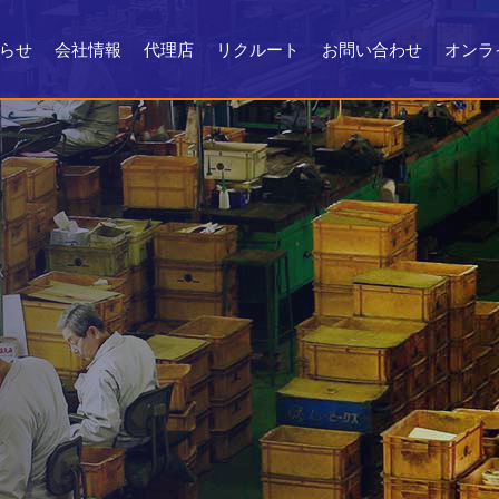
らせ
会社情報
代理店
リクルート
お問い合わせ
オンラ
会社情報
会社沿革
製品ができるまで
お問い合わせ
よくある質問
メンテナンス
証明書・製品資料