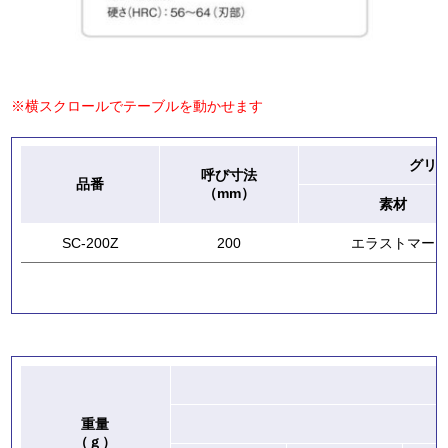
※横スクロールでテーブルを動かせます
グリ
呼び寸法
品番
（mm）
素材
SC-200Z
200
エラストマー
重量
（ｇ）