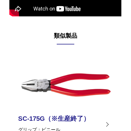
類似製品
SC-175G（※生産終了）
SC-
グリップ
ビニール
グリッ