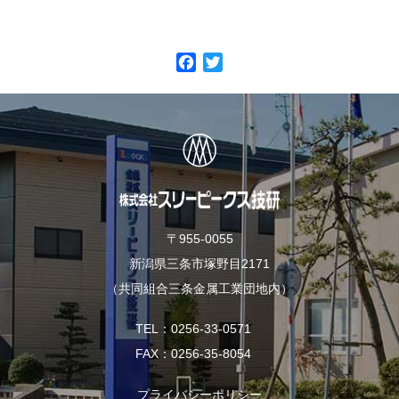
F
T
a
w
c
i
e
t
b
t
o
e
o
r
k
〒955-0055
新潟県三条市塚野目2171
（共同組合三条金属工業団地内）
TEL
0256-33-0571
FAX
0256-35-8054
プライバシーポリシー