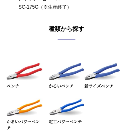
SC-175G（※生産終了）
SC-2
種類から探す
ペンチ
かるいペンチ
新サイズペンチ
かるいパワーペン
電工パワーペンチ
チ