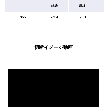
鉄線
銅線
365
φ3.4
φ4.0
切断イメージ動画