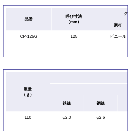
グ
呼び寸法
品番
（mm）
素材
CP-125G
125
ビニール
重量
（ｇ）
鉄線
銅線
110
φ2.0
φ2.6