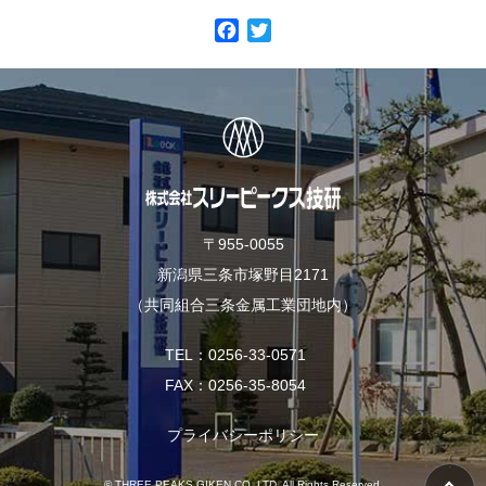
F
T
a
w
c
i
e
t
b
t
o
e
o
r
k
〒955-0055
新潟県三条市塚野目2171
（共同組合三条金属工業団地内）
TEL
0256-33-0571
FAX
0256-35-8054
プライバシーポリシー
© THREE PEAKS GIKEN CO.,LTD. All Rights Reserved.