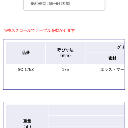
※横スクロールでテーブルを動かせます
グリ
呼び寸法
品番
（mm）
素材
SC-175Z
175
エラストマー
重量
（ｇ）