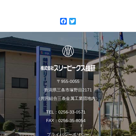
F
T
a
w
c
i
e
t
b
t
o
e
o
r
k
〒955-0055
新潟県三条市塚野目2171
（共同組合三条金属工業団地内）
TEL
0256-33-0571
FAX
0256-35-8054
プライバシーポリシー