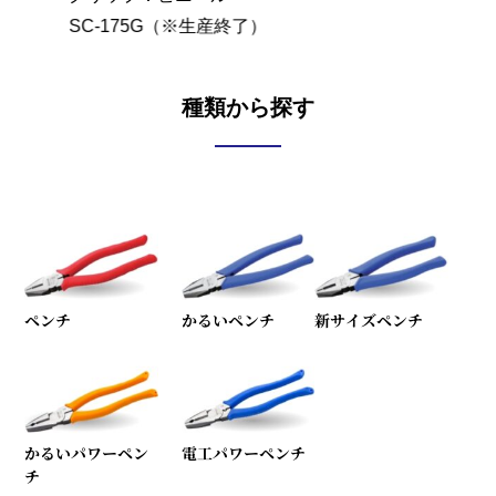
SC-175G（※生産終了）
SC-2
種類から探す
ペンチ
かるいペンチ
新サイズペンチ
かるいパワーペン
電工パワーペンチ
チ