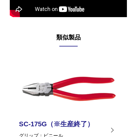
類似製品
SC-175G（※生産終了）
SC-
グリップ
ビニール
グリッ