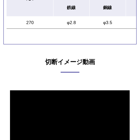
鉄線
銅線
270
φ2.8
φ3.5
切断イメージ動画