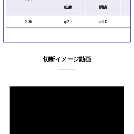
鉄線
銅線
205
φ2.2
φ3.0
切断イメージ動画