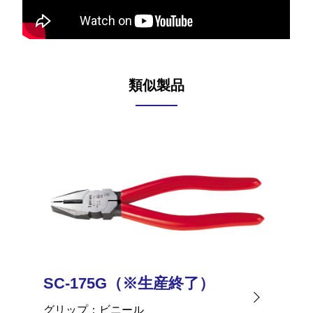
類似製品
SC-175G（※生産終了）
SC-
グリップ
ビニール
グリッ