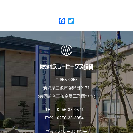
F
T
a
w
c
i
e
t
b
t
o
e
o
r
k
〒955-0055
新潟県三条市塚野目2171
（共同組合三条金属工業団地内）
TEL
0256-33-0571
FAX
0256-35-8054
プライバシーポリシー