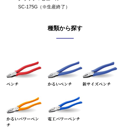
SC-175G（※生産終了）
SC-2
種類から探す
ペンチ
かるいペンチ
新サイズペンチ
かるいパワーペン
電工パワーペンチ
チ