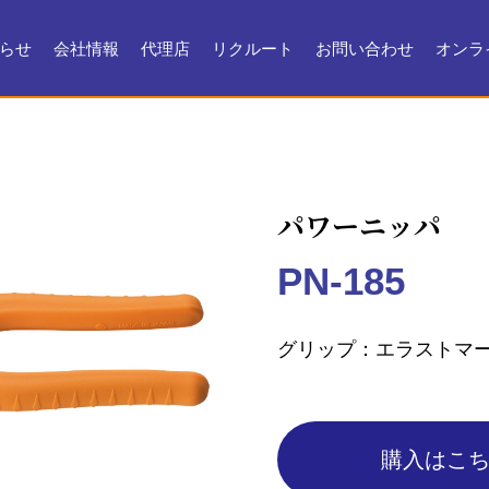
らせ
会社情報
代理店
リクルート
お問い合わせ
オンラ
会社情報
会社沿革
製品ができるまで
お問い合わせ
よくある質問
メンテナンス
証明書・製品資料
パワーニッパ
PN-185
グリップ
エラストマ
購入はこ