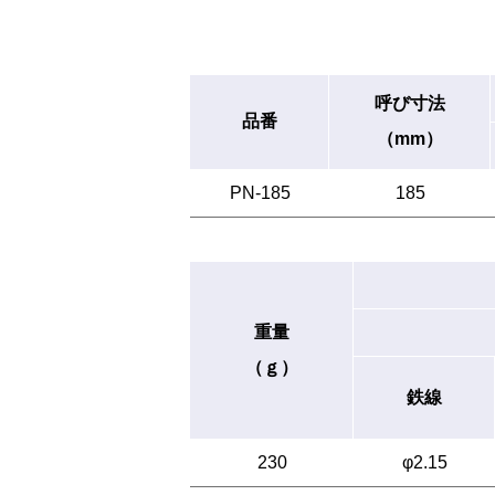
呼び寸法
品番
（mm）
PN-185
185
重量
（ｇ）
鉄線
230
φ2.15