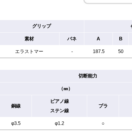
グリップ
素材
バネ
A
B
エラストマー
-
187.5
50
切断能力
（㎜）
ピアノ線
銅線
プラ
ステン線
φ3.5
φ1.2
○