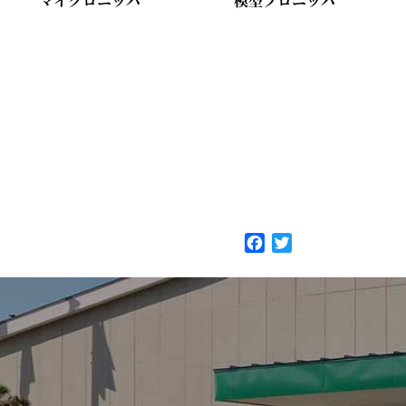
マイクロニッパ
模型プロニッパ
F
T
a
w
c
i
e
t
b
t
o
e
o
r
k