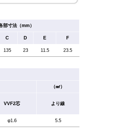
各部寸法（mm）
C
D
E
F
135
23
11.5
23.5
（㎟）
VVF2芯
より線
φ1.6
5.5