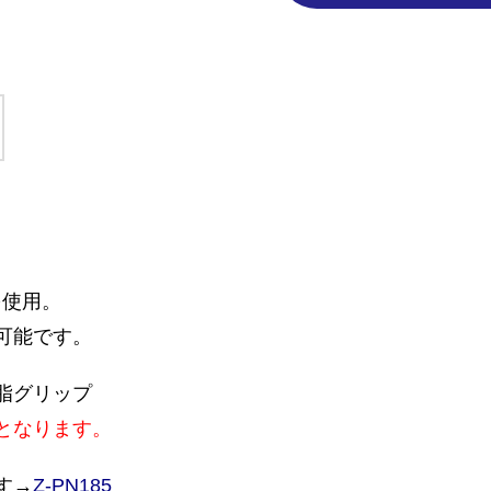
を使用。
可能です。
脂グリップ
となります。
す→
Z-PN185