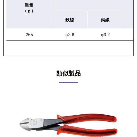
重量
（ｇ）
鉄線
銅線
265
φ2.6
φ3.2
類似製品