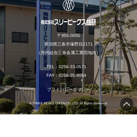
b
t
o
e
o
r
k
〒955-0055
新潟県三条市塚野目2171
（共同組合三条金属工業団地内）
TEL
0256-33-0571
FAX
0256-35-8054
プライバシーポリシー
© THREE PEAKS GIKEN CO.,LTD. All Rights Reserved.