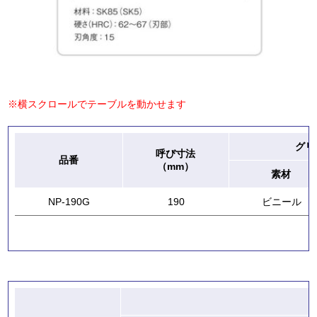
※横スクロールでテーブルを動かせます
グリ
呼び寸法
品番
（mm）
素材
NP-190G
190
ビニール