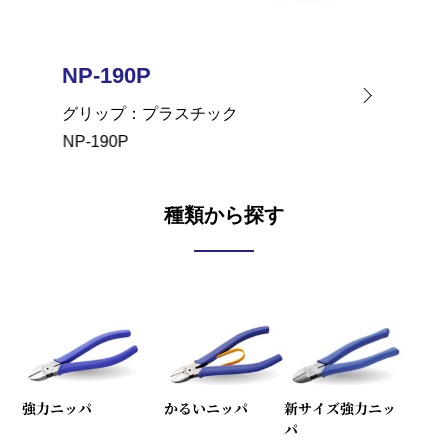
NP-190P
NP-1
グリップ
プラスチック
グリッ
NP-190P
NP-190
種類から探す
強力ニッパ
かるいニッパ
新サイズ強力ニッ
パ