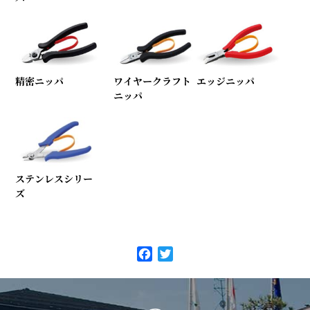
精密ニッパ
ワイヤークラフト
エッジニッパ
ニッパ
ステンレスシリー
ズ
F
T
a
w
c
i
e
t