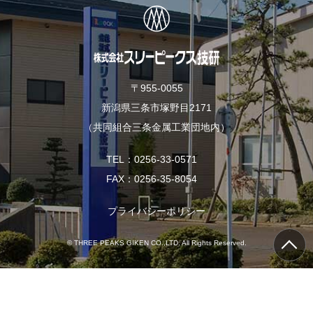
b
t
o
e
o
r
k
〒955-0055
新潟県三条市塚野目2171
（共同組合三条金属工業団地内）
TEL
0256-33-0571
FAX
0256-35-8054
プライバシーポリシー
© THREE PEAKS GIKEN CO.,LTD. All Rights Reserved.