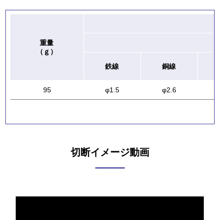
重量
（ｇ）
鉄線
銅線
95
φ1.5
φ2.6
切断イメージ動画