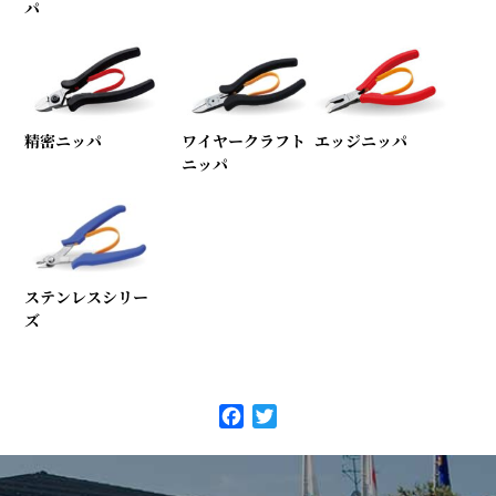
パ
精密ニッパ
ワイヤークラフト
エッジニッパ
ニッパ
ステンレスシリー
ズ
F
T
a
w
c
i
e
t