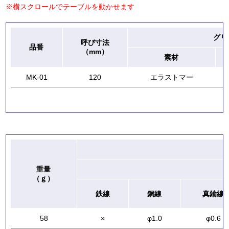
※横スクロールでテーブルを動かせます
グリ
呼び寸法
品番
（mm）
素材
MK-01
120
エラストマー
重量
（ｇ）
鉄線
銅線
真鍮線
58
×
φ1.0
φ0.6