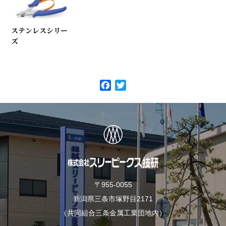
ステンレスシリー
ズ
F
T
a
w
c
i
e
t
b
t
o
e
o
r
k
〒955-0055
新潟県三条市塚野目2171
（共同組合三条金属工業団地内）