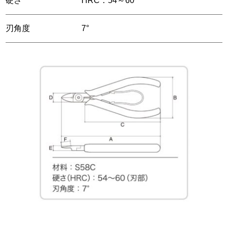
硬さ
HRC：54～60
刃角度
7°