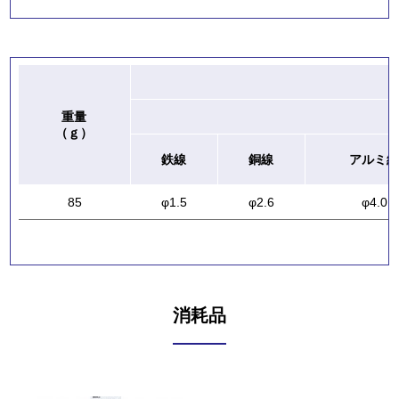
重量
（ｇ）
鉄線
銅線
アルミ線
85
φ1.5
φ2.6
φ4.0
消耗品