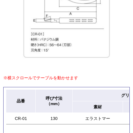
※横スクロールでテーブルを動かせます
グリ
呼び寸法
品番
（mm）
素材
CR-01
130
エラストマー