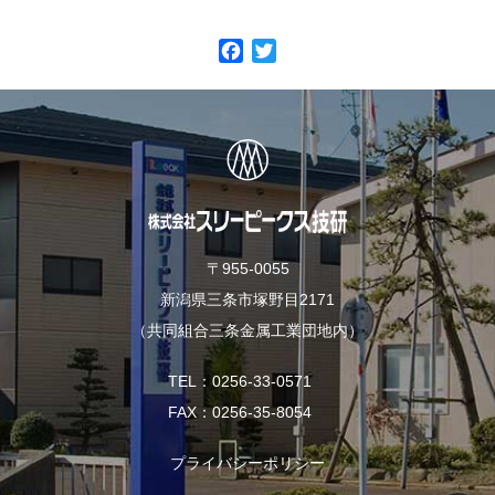
F
T
a
w
c
i
e
t
b
t
o
e
o
r
k
〒955-0055
新潟県三条市塚野目2171
（共同組合三条金属工業団地内）
TEL
0256-33-0571
FAX
0256-35-8054
プライバシーポリシー