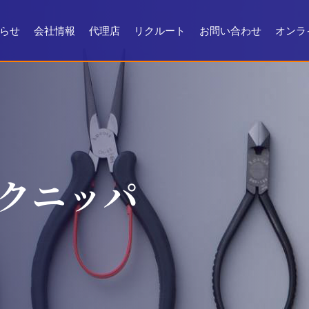
らせ
会社情報
代理店
リクルート
お問い合わせ
オンラ
会社情報
会社沿革
製品ができるまで
お問い合わせ
よくある質問
メンテナンス
証明書・製品資料
クニッパ