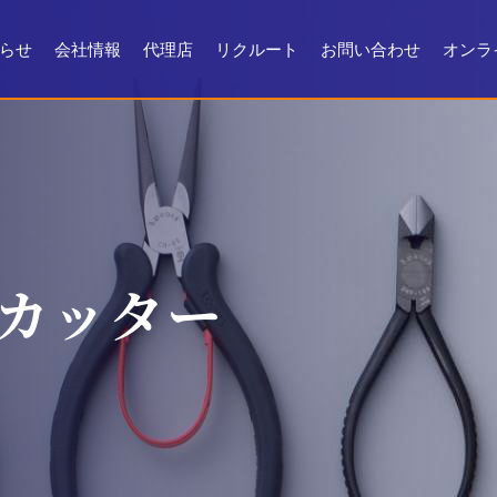
らせ
会社情報
代理店
リクルート
お問い合わせ
オンラ
会社情報
会社沿革
製品ができるまで
お問い合わせ
よくある質問
メンテナンス
証明書・製品資料
カッター