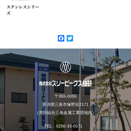
ステンレスシリー
ズ
F
T
a
w
c
i
e
t
b
t
o
e
o
r
k
〒955-0055
新潟県三条市塚野目2171
（共同組合三条金属工業団地内）
TEL
0256-33-0571