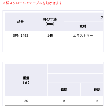
※横スクロールでテーブルを動かせます
グ
呼び寸法
品番
（mm）
素材
SPN-145S
145
エラストマー
重量
（ｇ）
鉄線
銅線
80
×
×