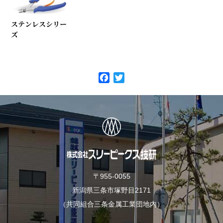
ステンレスシリー
ズ
F
T
a
w
c
i
e
t
b
t
o
e
o
r
k
〒955-0055
新潟県三条市塚野目2171
（共同組合三条金属工業団地内）