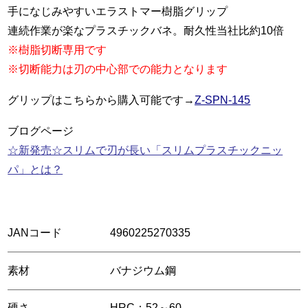
手になじみやすいエラストマー樹脂グリップ
連続作業が楽なプラスチックバネ。耐久性当社比約10倍
※樹脂切断専用です
※切断能力は刃の中心部での能力となります
グリップはこちらから購入可能です→
Z-SPN-145
ブログページ
☆新発売☆スリムで刃が長い「スリムプラスチックニッ
パ」とは？
JANコード
4960225270335
素材
バナジウム鋼
硬さ
HRC：52～60