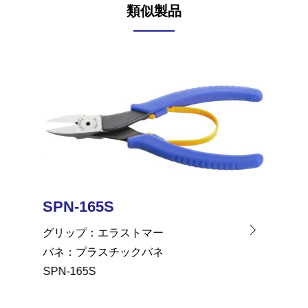
類似製品
SPN-165S
SPN-
グリップ
エラストマー
グリッ
バネ
プラスチックバネ
バネ
SPN-165S
SPN-16