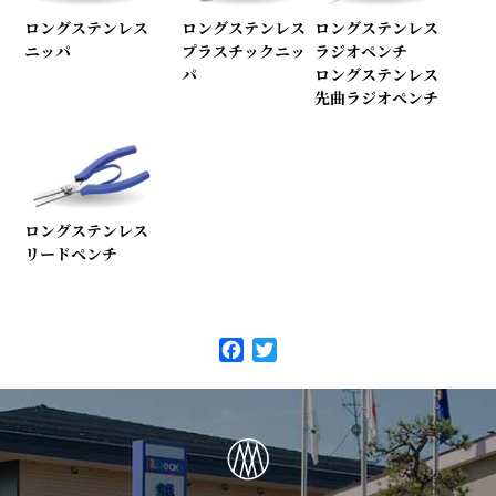
ロングステンレス
ロングステンレス
ロングステンレス
ニッパ
プラスチックニッ
ラジオペンチ
パ
ロングステンレス
先曲ラジオペンチ
ロングステンレス
リードペンチ
F
T
a
w
c
i
e
t
b
t
o
e
o
r