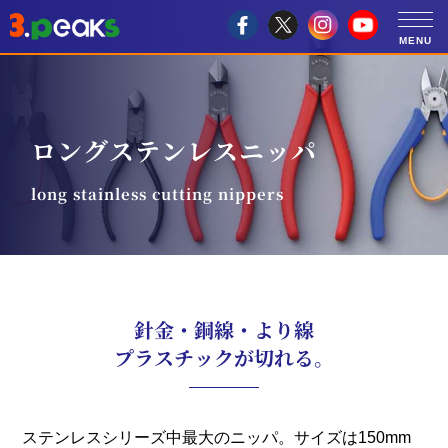
ロングステンレスニッパ
long stainless cutting nippers
針金・銅線・より線
プラスチックが切れる。
ステンレスシリーズ中最大のニッパ。サイズは150mm