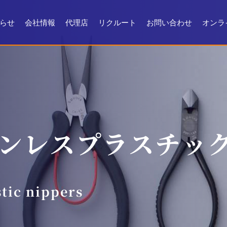
らせ
会社情報
代理店
リクルート
お問い合わせ
オンラ
会社情報
会社沿革
製品ができるまで
お問い合わせ
よくある質問
メンテナンス
証明書・製品資料
ンレスプラスチッ
stic nippers