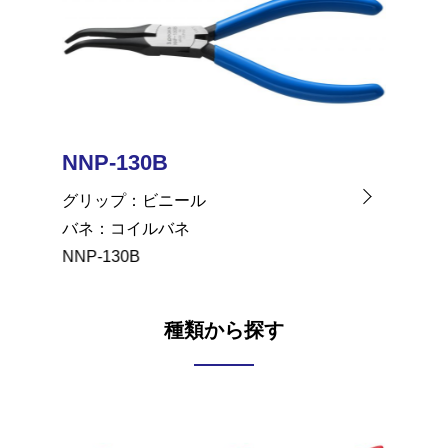
NNP-130B
NNP-
グリップ
ビニール
グリッ
バネ
コイルバネ
バネ
NNP-130B
NNP-13
種類から探す