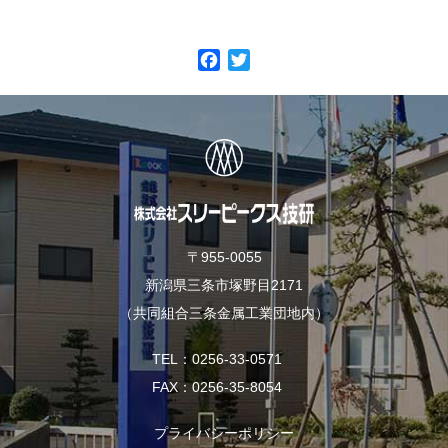
F
T
a
w
c
i
e
t
b
t
o
e
o
r
k
〒955-0055
新潟県三条市塚野目2171
（共同組合三条金属工業団地内）
TEL
0256-33-0571
FAX
0256-35-8054
プライバシーポリシー