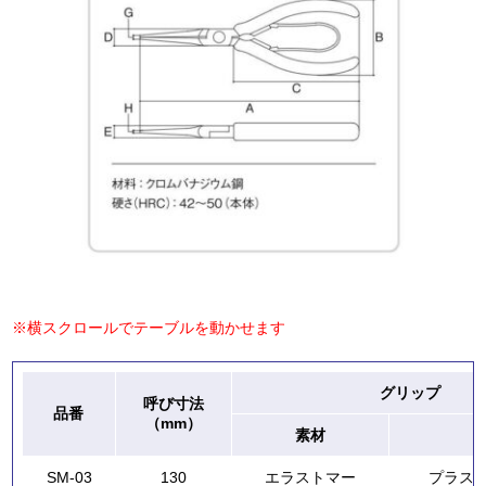
※横スクロールでテーブルを動かせます
グリップ
呼び寸法
品番
（mm）
素材
SM-03
130
エラストマー
プラス