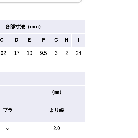
各部寸法（mm）
C
D
E
F
G
H
I
102
17
10
9.5
3
2
24
（㎟）
プラ
より線
○
2.0