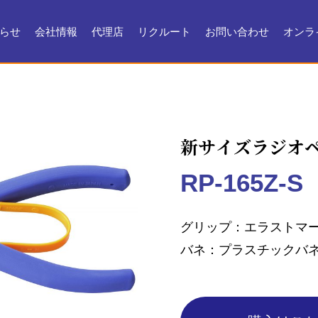
らせ
会社情報
代理店
リクルート
お問い合わせ
オンラ
会社情報
会社沿革
製品ができるまで
お問い合わせ
よくある質問
メンテナンス
証明書・製品資料
新サイズラジオ
RP-165Z-S
グリップ
エラストマ
バネ
プラスチックバ