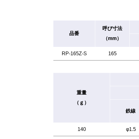
呼び寸法
品番
（mm）
RP-165Z-S
165
重量
（ｇ）
鉄線
140
φ1.5