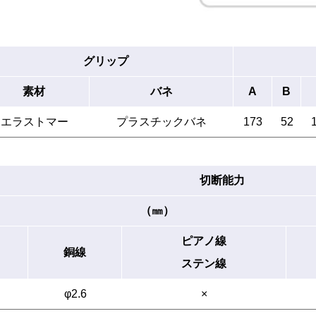
グリップ
素材
バネ
A
B
エラストマー
プラスチックバネ
173
52
切断能力
（㎜）
ピアノ線
銅線
ステン線
φ2.6
×