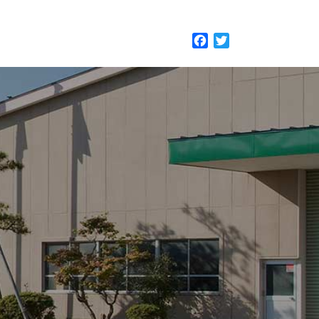
F
T
a
w
c
i
e
t
b
t
o
e
o
r
k