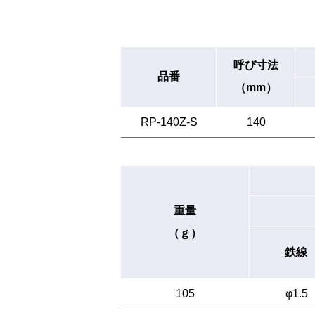
呼び寸法
品番
（mm）
RP-140Z-S
140
重量
（ｇ）
鉄線
105
φ1.5