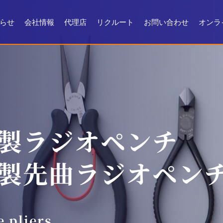
らせ
会社情報
代理店
リクルート
お問い合わせ
オンラ
会社情報
会社沿革
製品ができるまで
お問い合わせ
よくある質問
メンテナンス
証明書・製品資料
製ラジオペンチ
製先曲ラジオペン
e pliers