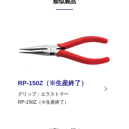
類似製品
RP-150Z（※生産終了）
RP-1
グリップ
エラストマー
グリッ
RP-150Z（※生産終了）
バネ
RP-125