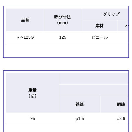
グリップ
呼び寸法
品番
（mm）
素材
バ
RP-125G
125
ビニール
-
重量
（ｇ）
鉄線
銅線
95
φ1.5
φ2.6