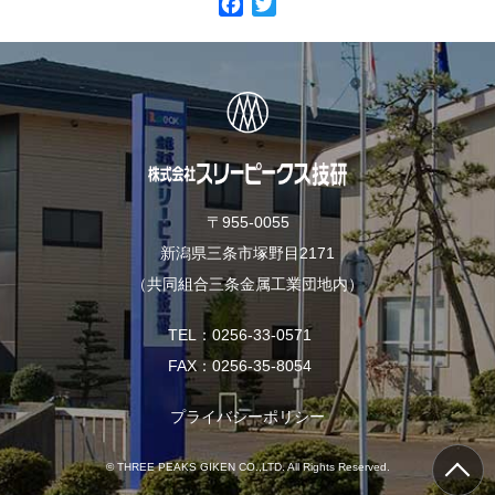
F
T
a
w
c
i
e
t
b
t
o
e
o
r
k
〒955-0055
新潟県三条市塚野目2171
（共同組合三条金属工業団地内）
TEL
0256-33-0571
FAX
0256-35-8054
プライバシーポリシー
© THREE PEAKS GIKEN CO.,LTD. All Rights Reserved.