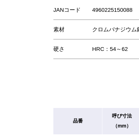
JANコード
4960225150088
素材
クロムバナジウム
硬さ
HRC：54～62
呼び寸法
品番
（mm）