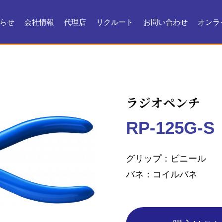
らせ
会社情報
代理店
リクルート
お問い合わせ
オンラ
会社情報
会社沿革
製品ができるまで
お問い合わせ
よくある質問
メンテナンス
証明書・製品資料
ラジオペンチ
RP-125G-S
グリップ
ビニール
バネ
コイルバネ