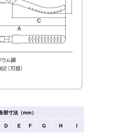
各部寸法（mm）
D
E
F
G
H
I