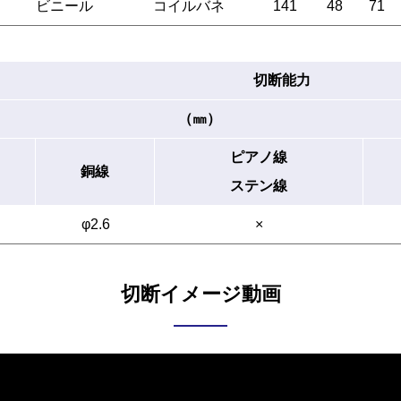
ビニール
コイルバネ
141
48
71
切断能力
（㎜）
ピアノ線
銅線
ステン線
φ2.6
×
切断イメージ動画