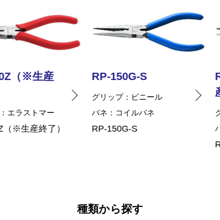
生産
RP-150G-S
RP-125
産終了）
グリップ
ビニール
トマー
バネ
コイルバネ
グリップ
産終了）
RP-150G-S
バネ
コイ
RP-125
種類から探す