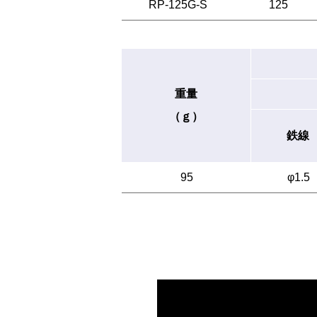
RP-125G-S
125
重量
（ｇ）
鉄線
95
φ1.5