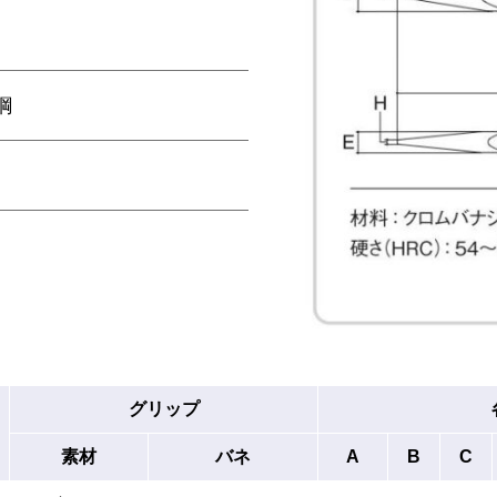
鋼
グリップ
素材
バネ
A
B
C