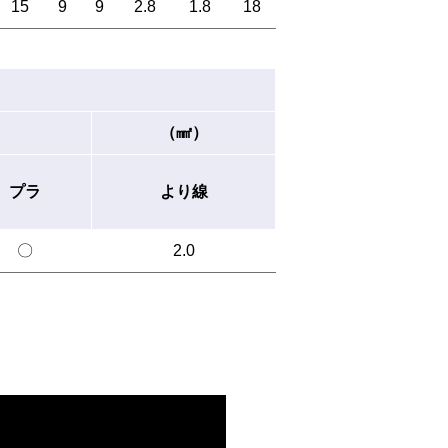
15
9
9
2.8
1.8
18
（㎟）
プラ
より線
〇
2.0