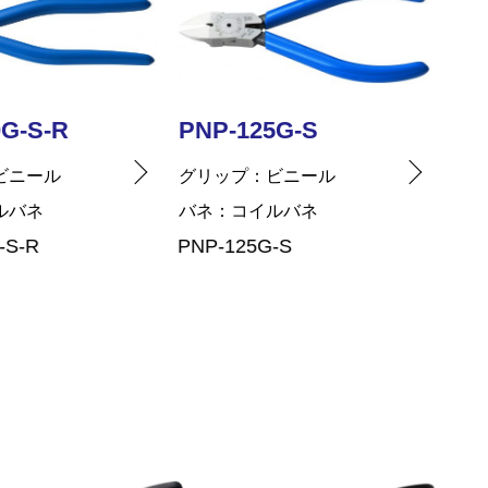
5G-S
PNP-190G-S
PN
ビニール
グリップ
ビニール
グリ
ルバネ
バネ
コイルバネ
バネ
-S
PNP-190G-S
PNP