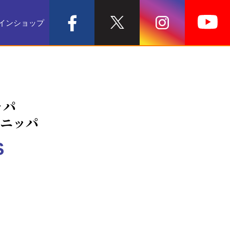
インショップ
ッパ
クニッパ
S