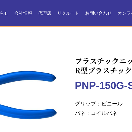
らせ
会社情報
代理店
リクルート
お問い合わせ
オンラ
会社情報
会社沿革
製品ができるまで
お問い合わせ
よくある質問
メンテナンス
証明書・製品資料
プラスチックニ
R型プラスチッ
PNP-150G-
グリップ
ビニール
バネ
コイルバネ