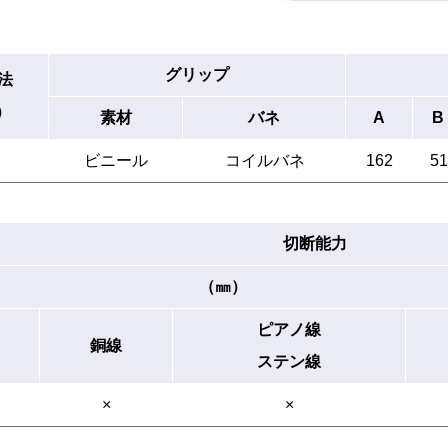
グリップ
法
）
素材
バネ
A
B
ビニール
コイルバネ
162
51
切断能力
（㎜）
ピアノ線
銅線
ステン線
×
×