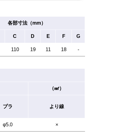
各部寸法（mm）
C
D
E
F
G
110
19
11
18
-
（㎟）
プラ
より線
φ5.0
×