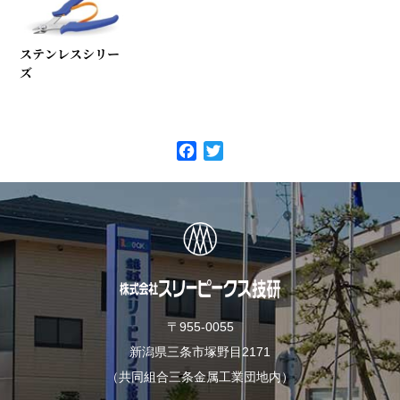
ステンレスシリー
ズ
F
T
a
w
c
i
e
t
b
t
o
e
o
r
k
〒955-0055
新潟県三条市塚野目2171
（共同組合三条金属工業団地内）