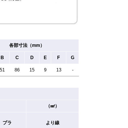
各部寸法（mm）
B
C
D
E
F
G
51
86
15
9
13
-
（㎟）
プラ
より線