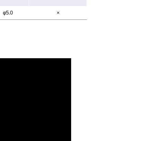
φ5.0
×