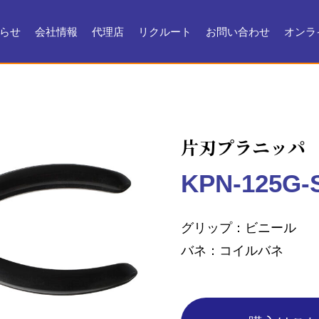
らせ
会社情報
代理店
リクルート
お問い合わせ
オンラ
会社情報
会社沿革
製品ができるまで
お問い合わせ
よくある質問
メンテナンス
証明書・製品資料
片刃プラニッパ
KPN-125G-
グリップ
ビニール
バネ
コイルバネ