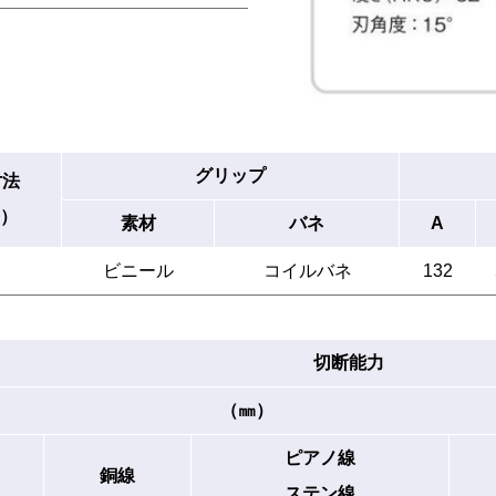
グリップ
寸法
m）
素材
バネ
A
ビニール
コイルバネ
132
切断能力
（㎜）
ピアノ線
銅線
ステン線