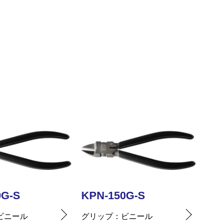
0G-S
KPN-150G-S
KP
ビニール
グリップ
ビニール
グリ