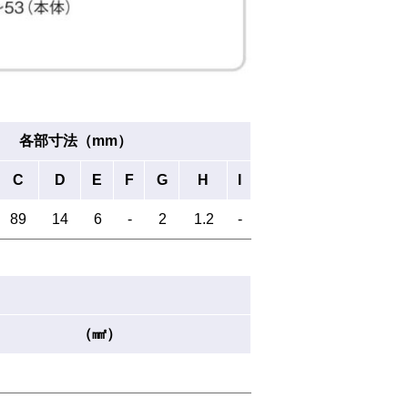
各部寸法（mm）
C
D
E
F
G
H
I
89
14
6
-
2
1.2
-
（㎟）