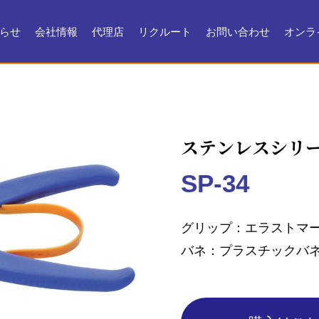
らせ
会社情報
代理店
リクルート
お問い合わせ
オンラ
会社情報
会社沿革
製品ができるまで
お問い合わせ
よくある質問
メンテナンス
証明書・製品資料
ステンレスシリ
SP-34
グリップ
エラストマ
バネ
プラスチックバ