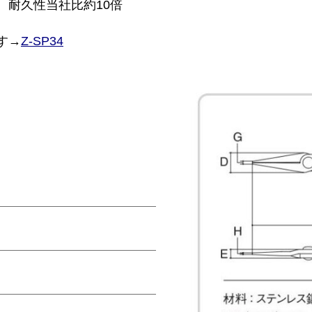
。耐久性当社比約10倍
す→
Z-SP34