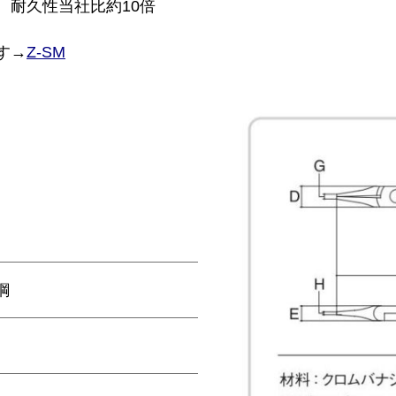
。耐久性当社比約10倍
す→
Z-SM
鋼