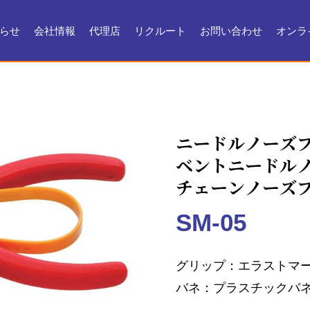
らせ
会社情報
代理店
リクルート
お問い合わせ
オンラ
会社情報
会社沿革
製品ができるまで
お問い合わせ
よくある質問
メンテナンス
証明書・製品資料
ニードルノーズ
ベントニードル
チェーンノーズ
SM-05
グリップ
エラストマ
バネ
プラスチックバ