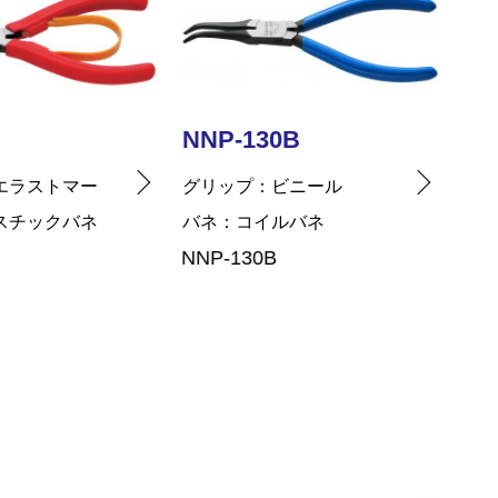
0B
SNP-115
SM
ビニール
グリップ
ビニール
グリ
ルバネ
バネ
コイルバネ
バネ
SNP-115
SM-