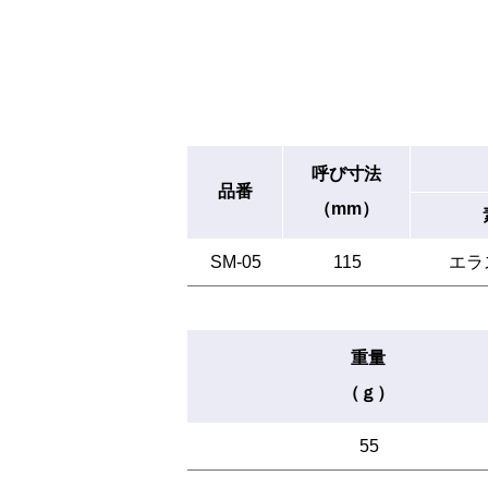
呼び寸法
品番
（mm）
SM-05
115
エラ
重量
（ｇ）
55