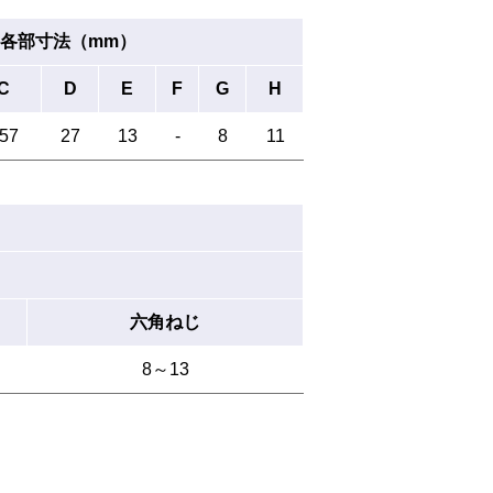
各部寸法（mm）
C
D
E
F
G
H
57
27
13
-
8
11
六角ねじ
8～13