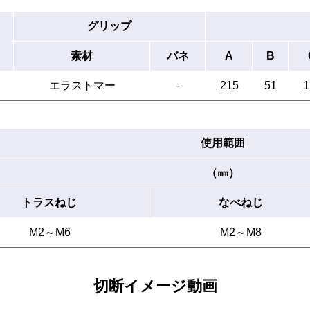
グリップ
素材
バネ
A
B
エラストマー
-
215
51
1
使用範囲
（㎜）
トラスねじ
なべねじ
M2～M6
M2～M8
切断イメージ動画