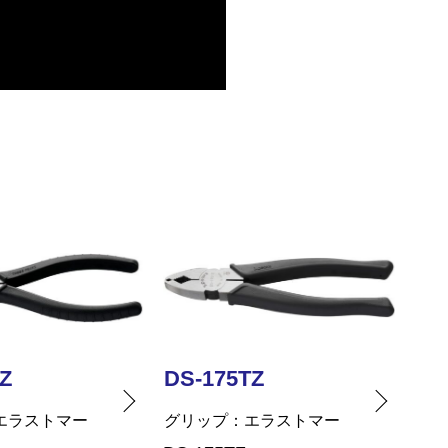
Z
DS-115TZ
DS
エラストマー
グリップ
エラストマー
グリ