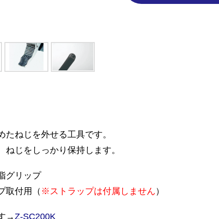
めたねじを外せる工具です。
、ねじをしっかり保持します。
脂グリップ
プ取付用（
※ストラップは付属しません
）
す→
Z-SC200K