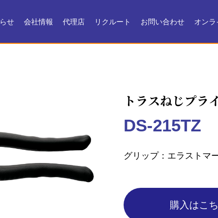
らせ
会社情報
代理店
リクルート
お問い合わせ
オンラ
会社情報
会社沿革
製品ができるまで
お問い合わせ
よくある質問
メンテナンス
証明書・製品資料
トラスねじプラ
DS-215TZ
グリップ
エラストマ
購入はこ