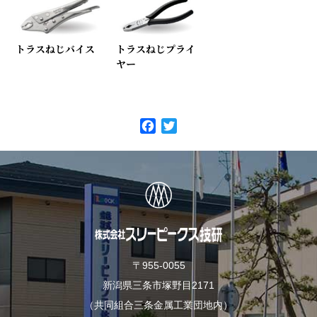
トラスねじバイス
トラスねじプライ
ヤー
F
T
a
w
c
i
e
t
b
t
o
e
o
r
k
〒955-0055
新潟県三条市塚野目2171
（共同組合三条金属工業団地内）