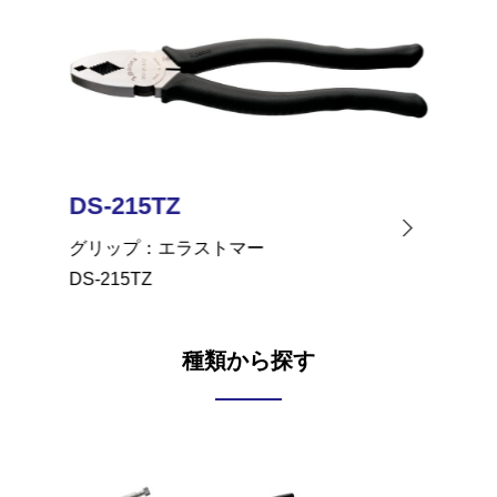
DS-215TZ
DS-1
グリップ
エラストマー
グリッ
DS-215TZ
DS-150
種類から探す