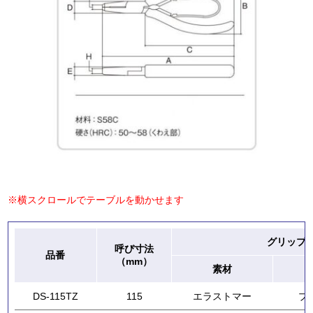
※横スクロールでテーブルを動かせます
グリップ
呼び寸法
品番
（mm）
素材
DS-115TZ
115
エラストマー
プ