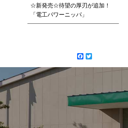
☆新発売☆待望の厚刃が追加！
「電工パワーニッパ」
F
T
a
w
c
i
e
t
b
t
o
e
o
r
k