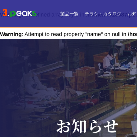
製品一覧
チラシ・カタログ
お知
Warning
: Undefined array key 0 in
/home/r4918587/pub
チラシ一覧
デジタルカタログ
Warning
: Attempt to read property "name" on null in
/ho
お知らせ