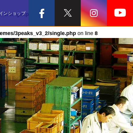
インショップ
_2/single.php
on line
7
hemes/3peaks_v3_2/single.php
on line
8