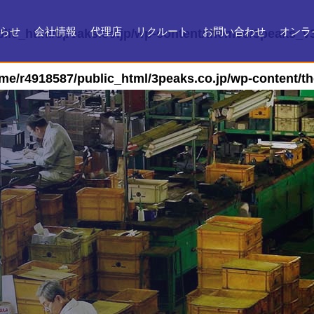
らせ
会社情報
代理店
リクルート
お問い合わせ
オンラ
lic_html/3peaks.co.jp/wp-content/themes/3peaks_v3
会社情報
会社沿革
製品ができるまで
お問い合わせ
よくある質問
メンテナンス
証明書・製品資料
me/r4918587/public_html/3peaks.co.jp/wp-content/t