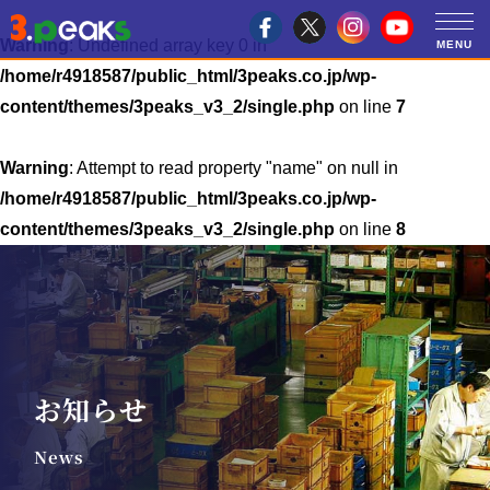
Warning
: Undefined array key 0 in
/home/r4918587/public_html/3peaks.co.jp/wp-
content/themes/3peaks_v3_2/single.php
on line
7
Warning
: Attempt to read property "name" on null in
/home/r4918587/public_html/3peaks.co.jp/wp-
content/themes/3peaks_v3_2/single.php
on line
8
お知らせ
News