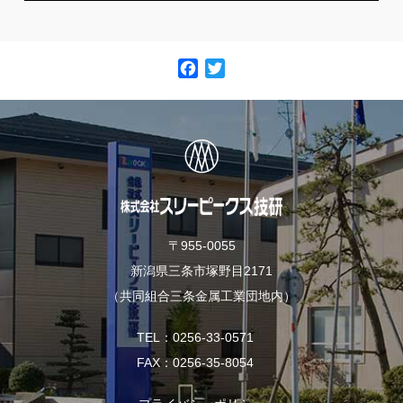
F
T
a
w
c
i
e
t
b
t
o
e
o
r
k
〒955-0055
新潟県三条市塚野目2171
（共同組合三条金属工業団地内）
TEL
0256-33-0571
FAX
0256-35-8054