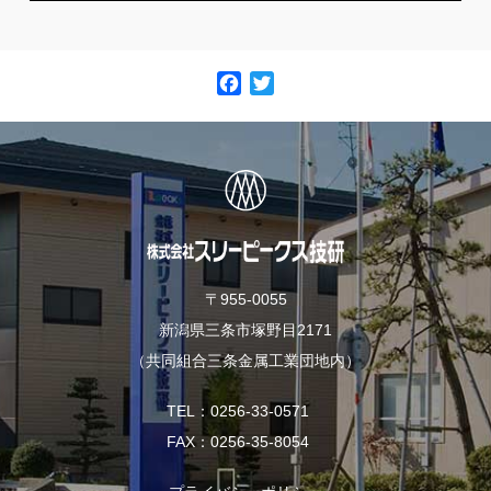
F
T
a
w
c
i
e
t
b
t
o
e
o
r
k
〒955-0055
新潟県三条市塚野目2171
（共同組合三条金属工業団地内）
TEL
0256-33-0571
FAX
0256-35-8054