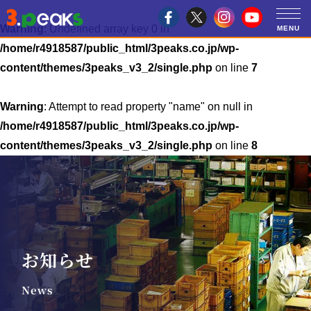
Warning
: Undefined array key 0 in
/home/r4918587/public_html/3peaks.co.jp/wp-
content/themes/3peaks_v3_2/single.php
on line
7
Warning
: Attempt to read property "name" on null in
/home/r4918587/public_html/3peaks.co.jp/wp-
content/themes/3peaks_v3_2/single.php
on line
8
お知らせ
News