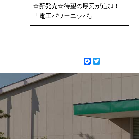
☆新発売☆待望の厚刃が追加！
「電工パワーニッパ」
F
T
a
w
c
i
e
t
b
t
o
e
o
r
k