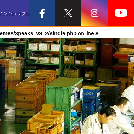
インショップ
_2/single.php
on line
7
hemes/3peaks_v3_2/single.php
on line
8