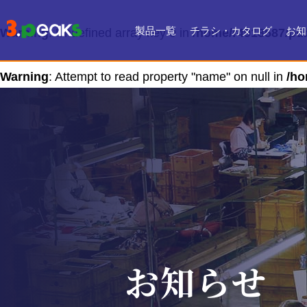
製品一覧
チラシ・カタログ
お知
Warning
: Undefined array key 0 in
/home/r4918587/pub
チラシ一覧
デジタルカタログ
Warning
: Attempt to read property "name" on null in
/ho
お知らせ