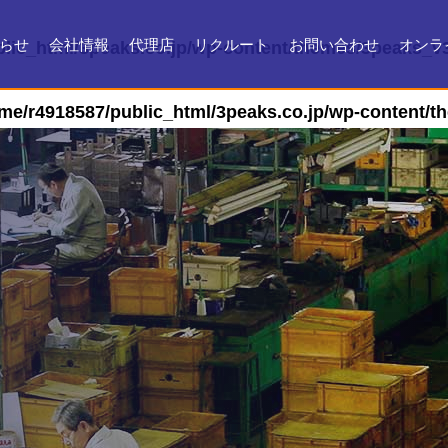
らせ
会社情報
代理店
リクルート
お問い合わせ
オンラ
lic_html/3peaks.co.jp/wp-content/themes/3peaks_v3
会社情報
会社沿革
製品ができるまで
お問い合わせ
よくある質問
メンテナンス
証明書・製品資料
me/r4918587/public_html/3peaks.co.jp/wp-content/t