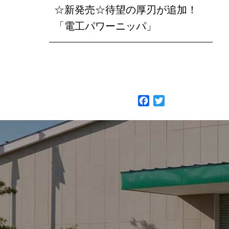
☆新発売☆待望の厚刃が追加！
「電工パワーニッパ」
F
T
a
w
c
i
e
t
b
t
o
e
o
r
k