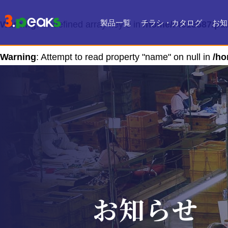
製品一覧
チラシ・カタログ
お知
Warning
: Undefined array key 0 in
/home/r4918587/pub
チラシ一覧
デジタルカタログ
Warning
: Attempt to read property "name" on null in
/ho
お知らせ