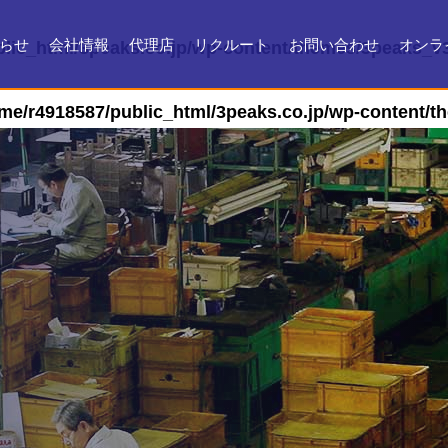
らせ
会社情報
代理店
リクルート
お問い合わせ
オンラ
lic_html/3peaks.co.jp/wp-content/themes/3peaks_v3
会社情報
会社沿革
製品ができるまで
お問い合わせ
よくある質問
メンテナンス
証明書・製品資料
me/r4918587/public_html/3peaks.co.jp/wp-content/t