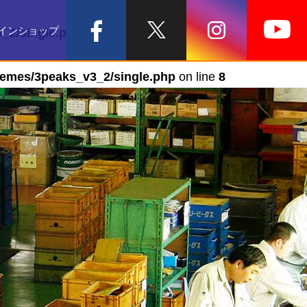
インショップ
_2/single.php
on line
7
hemes/3peaks_v3_2/single.php
on line
8