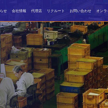
らせ
会社情報
代理店
リクルート
お問い合わせ
オンラ
会社情報
会社沿革
製品ができるまで
お問い合わせ
よくある質問
メンテナンス
証明書・製品資料