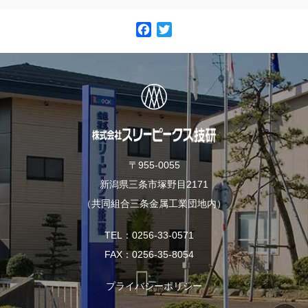
F
T
a
w
c
i
e
t
b
t
o
e
o
r
k
〒955-0055
新潟県三条市塚野目2171
（共同組合三条金属工業団地内）
TEL
0256-33-0571
FAX
0256-35-8054
プライバシーポリシー