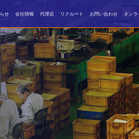
らせ
会社情報
代理店
リクルート
お問い合わせ
オンラ
会社情報
会社沿革
製品ができるまで
お問い合わせ
よくある質問
メンテナンス
証明書・製品資料