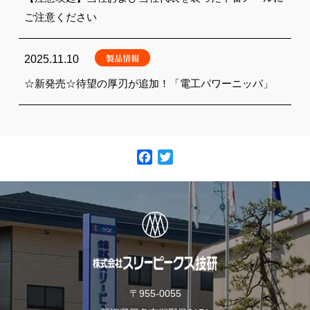
ご注意ください
製品情報
2025.11.10
☆新発売☆待望の厚刃が追加！「電工パワーニッパ」
F
T
a
w
c
i
e
t
b
t
o
e
o
r
k
〒955-0055