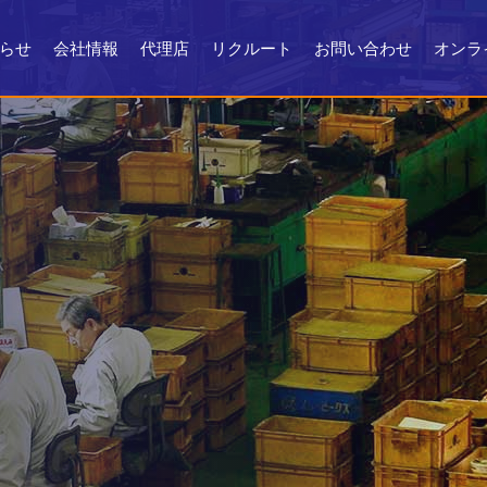
らせ
会社情報
代理店
リクルート
お問い合わせ
オンラ
会社情報
会社沿革
製品ができるまで
お問い合わせ
よくある質問
メンテナンス
証明書・製品資料