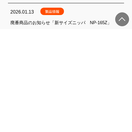
製品情報
2026.01.13
廃番商品のお知らせ「新サイズニッパ NP-165Z」
その他
2026.01.05
【注意喚起】当社および当社代表を装った不審メールに
ご注意ください
製品情報
2025.11.10
☆新発売☆待望の厚刃が追加！「電工パワーニッパ」
F
T
a
w
c
i