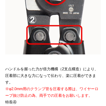
ハンドルを握った力が倍力機構（2支点構造）により、
圧着部に大きな力になって伝わり、楽に圧着ができま
す。
※φ2.0mm用のクランプ管を圧着する際は、ワイヤーロ
ープ抜け防止の為、両手での圧着をお願いします。
特長④