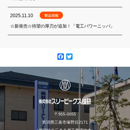
製品情報
2025.11.10
☆新発売☆待望の厚刃が追加！「電工パワーニッパ」
F
T
a
w
c
i
e
t
b
t
o
e
o
r
k
〒955-0055
新潟県三条市塚野目2171