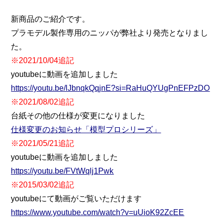
新商品のご紹介です。
プラモデル製作専用のニッパが弊社より発売となりまし
た。
※2021/10/04追記
youtubeに動画を追加しました
https://youtu.be/lJbnqkQqjnE?si=RaHuQYUgPnEFPzDO
※2021/08/02追記
台紙その他の仕様が変更になりました
仕様変更のお知らせ「模型プロシリーズ」
※2021/05/21追記
youtubeに動画を追加しました
https://youtu.be/FVtWqlj1Pwk
※2015/03/02追記
youtubeにて動画がご覧いただけます
https://www.youtube.com/watch?v=uUioK92ZcEE