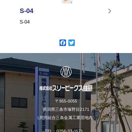
S-04
KP-01
S-04
KP-01
F
T
a
w
c
i
e
t
b
t
o
e
o
r
k
〒955-0055
新潟県三条市塚野目2171
（共同組合三条金属工業団地内）
TEL
0256-33-0571